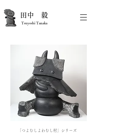
​田中 毅
Tsuyoshi Tanaka
​「つよむしよわむし村」シリーズ